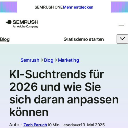
SEMRUSH ONE
Mehr entdecken
Blog
Gratisdemo starten
Semrush
Blog
Marketing
KI-Suchtrends für
2026 und wie Sie
sich daran anpassen
können
Autor
:
Zach Paruch
10 Min. Lesedauer
13. Mai 2025