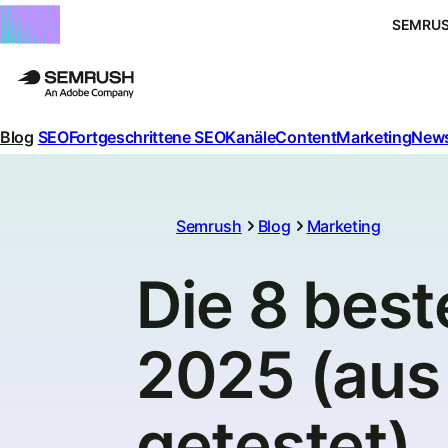
SEMRUS
Blog
SEO
Fortgeschrittene SEO
Kanäle
Content
Marketing
News
Semrush
Blog
Marketing
Die 8 best
2025 (aus
getestet)