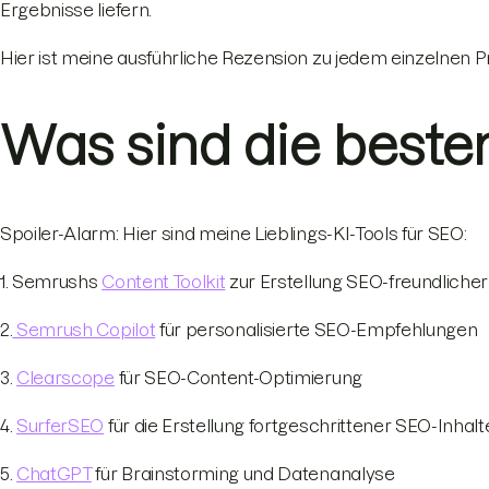
Ergebnisse liefern.
Hier ist meine ausführliche Rezension zu jedem einzelnen P
Was sind die beste
Spoiler-Alarm: Hier sind meine Lieblings-KI-Tools für SEO:
1. Semrushs
Content Toolkit
zur Erstellung SEO-freundlicher
2.
Semrush Copilot
für personalisierte SEO-Empfehlungen
3.
Clearscope
für SEO-Content-Optimierung
4.
SurferSEO
für die Erstellung fortgeschrittener SEO-Inhalt
5.
ChatGPT
für Brainstorming und Datenanalyse