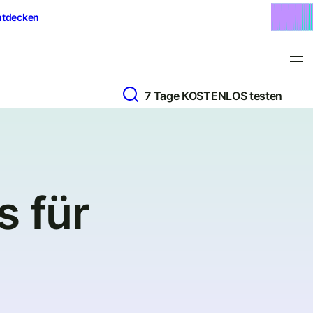
ntdecken
7 Tage KOSTENLOS testen
s für