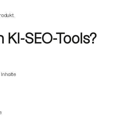
rodukt.
n KI-SEO-Tools?
 Inhalte
e