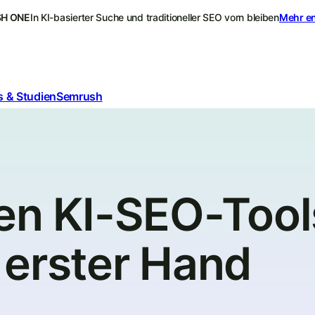
H ONE
In KI-basierter Suche und traditioneller SEO vorn bleiben
Mehr e
 & Studien
Semrush
en KI-SEO-Tool
 erster Hand