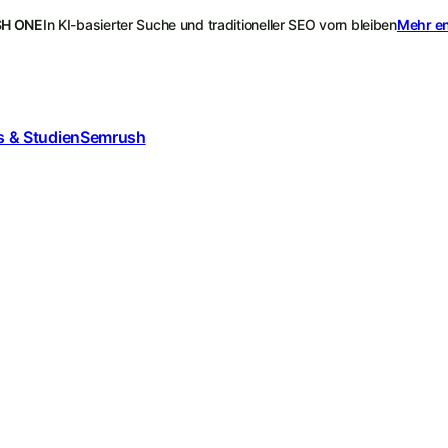
H ONE
In KI-basierter Suche und traditioneller SEO vorn bleiben
Mehr e
 & Studien
Semrush