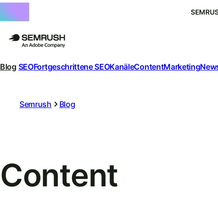
SEMRUS
Blog
SEO
Fortgeschrittene SEO
Kanäle
Content
Marketing
News
Semrush
Blog
Content