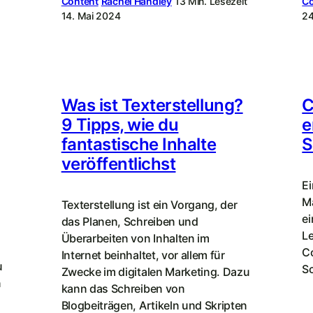
Content
Rachel Handley
13 Min. Lesezeit
Co
14. Mai 2024
24
Was ist Texterstellung?
C
9 Tipps, wie du
e
fantastische Inhalte
S
veröffentlichst
Ei
Ma
Texterstellung ist ein Vorgang, der
ei
das Planen, Schreiben und
Le
Überarbeiten von Inhalten im
Co
Internet beinhaltet, vor allem für
u
Sc
Zwecke im digitalen Marketing. Dazu
n
kann das Schreiben von
Blogbeiträgen, Artikeln und Skripten