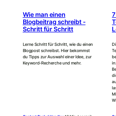
Wie man einen
7
Blogbeitrag schreibt -
T
Schritt für Schritt
L
Lerne Schritt für Schritt, wie du einen
Di
Blogpost schreibst. Hier bekommst
Te
du Tipps zur Auswahl einer Idee, zur
be
Keyword-Recherche und mehr.
in
B
d
au
la
M
Wi