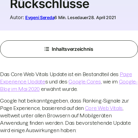
Rückschlüsse
Autor
:
Evgeni Sereda
6 Min. Lesedauer
28. April 2021
Inhaltsverzeichnis
Das Core Web Vitals Update ist ein Bestandteil des
Page
Experience Update
s und des
Google Cores
, wie im
Google-
Blog im Mai 2020
erwähnt wurde.
Google hat bekanntgegeben, dass Ranking-Signale zur
Page Experience, basierend auf den
Core Web Vitals
,
weltweit unter allen Browsern auf Mobilgeräten
Anwendung finden werden. Das bevorstehende Update
wird einige Auswirkungen haben: