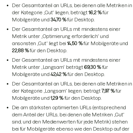
Der Gesamtanteil an URLs, bei denen alle Metriken in
der Kategorie „Gut“ liegen, beträgt
16,2 %
für
Mobilgeräte und
34,70 %
für Desktop.
Der Gesamtanteil an URLs mit mindestens einer
Metrik unter „Optimierung erforderlich“ und
ansonsten „Gut“ liegt bei
14,50 %
für Mobilgeräte und
22,88 %
für den Desktop.
Der Gesamtanteil an URLs mit mindestens einer
Metrik unter „Langsam“ beträgt
69,30 %
für
Mobilgeräte und
42,42 %
für den Desktop.
Der Gesamtanteil an URLs, bei denen alle Metriken in
der Kategorie „Langsam“ liegen, beträgt
7,97 %
für
Mobilgeräte und
1,29 %
für den Desktop.
Die am stärksten optimierten URLs (entsprechend
dem Anteil der URLs, bei denen alle Metriken „Gut“
sind, und den Medienwerten für jede Metrik) stehen
bei für Mobilgeräte ebenso wie den Desktop auf der