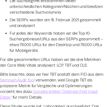
Die Suchbegriffe entstammen vielen
unterschiedlichen Kategorien/Nischen und besitzen
verschiedene Suchvolumina.
Die SERPs wurden am 15. Februar 2021 gesammelt
und analysiert.
Für jedes der Keywords haben wir die Top-10-
Suchergebnisse/URLs aus den SERPs gesammelt –
etwa 78.000 URLs für den Desktop und 78.000 URLs
für Mobilgeräte.
Für alle gesammelten URLs haben wir die drei Metriken
der Core Web Vitals analysiert: LCP, TBT und CLS.
Bitte beachte, dass wir hier TBT anstatt dem FID aus dem
Semrush Audit Tool
verwenden, weil Google TBT als
präzisere Metrik für Vergleiche und Optimierungen
vorzieht, lies dazu
Googles Artikel „Optimize First Input
Delay“
für mehr Details.
Diese Studie wurde mit „Labordaten“ durchgeführt. Das