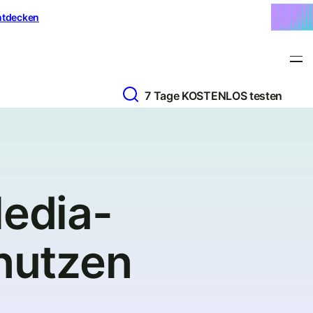
ntdecken
7 Tage KOSTENLOS testen
Media-
 nutzen