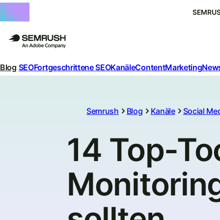
SEMRUS
Blog
SEO
Fortgeschrittene SEO
Kanäle
Content
Marketing
News
Semrush
Blog
Kanäle
Social Me
14 Top-Too
Monitoring
sollten