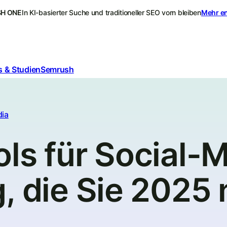
H ONE
In KI-basierter Suche und traditioneller SEO vorn bleiben
Mehr e
 & Studien
Semrush
dia
ls für Social-
, die Sie 2025