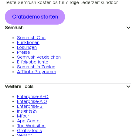
Teste Semrush kostenlos für 7 Tage. Jederzeit kündbar.
Gratisdemo starten
Semrush
Semrush One
Funktionen
Lösungen
Preise
Semrush vergleichen
Erfolgsberichte
Semrush in Zahlen
Affiliate-Programm
Weitere Tools
Enterprise-SEO
Enterprise-AIO
Enterprise-SI
Insights24
Mfour
App Center
Top-Websites
Gratis-Tools
Sensor