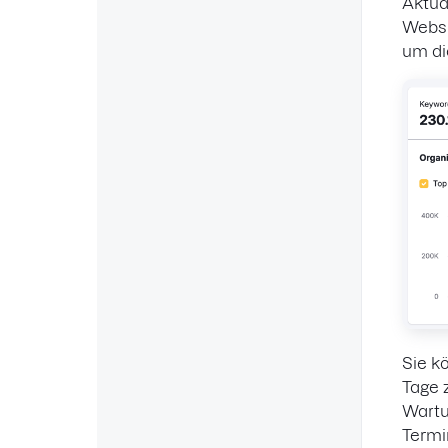
Aktua
Websi
um di
Sie k
Tage 
Wartu
Termi