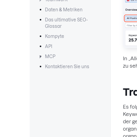
Daten & Metriken
Das ultimative SEO-
Glossar
Kompyte
API
MCP
In „A
zu se
Kontaktieren Sie uns
Tr
Es fo
Keywo
der g
organ
organ