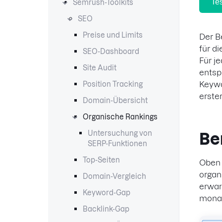
Te
Semrush-Toolkits
SEO
Preise und Limits
Der B
für d
SEO-Dashboard
Für j
Site Audit
entsp
Keywo
Position Tracking
erste
Domain-Übersicht
Organische Rankings
Untersuchung von
Be
SERP-Funktionen
Top-Seiten
Oben 
organ
Domain-Vergleich
erwar
Keyword-Gap
monat
Backlink-Gap