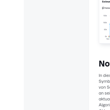
No
In di
Symbo
von S
an se
aktua
Algor