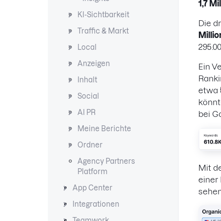
1,7 M
KI-Sichtbarkeit
Die dr
Traffic & Markt
Milli
295.0
Local
Anzeigen
Ein V
Ranki
Inhalt
etwa
Social
könnt
AI PR
bei G
Meine Berichte
Ordner
Agency Partners
Mit d
Platform
einer
App Center
sehe
Integrationen
Teamwork