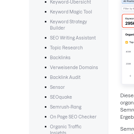
Keyword-Übersicht
Keyword Magic Tool
Keyword Strategy
Builder
SEO Writing Assistant
Topic Research
Backlinks
Verweisende Domains
Backlink Audit
Sensor
Diese
SEOquake
organ
Semrush-Rang
Semru
Ergeb
On Page SEO Checker
Organic Traffic
Semru
Insights