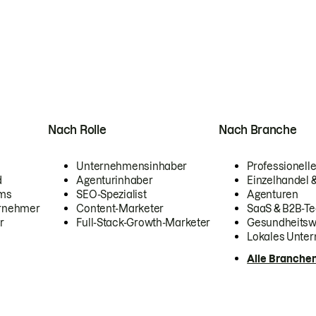
Nach Rolle
Nach Branche
Unternehmensinhaber
Professionelle
d
Agenturinhaber
Einzelhandel
ams
SEO-Spezialist
Agenturen
ernehmer
Content-Marketer
SaaS & B2B-Te
r
Full-Stack-Growth-Marketer
Gesundheits
Lokales Unte
Alle Branche