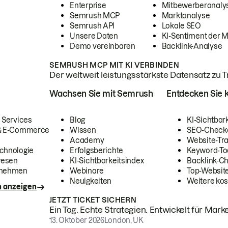
Enterprise
Mitbewerberanaly
Semrush MCP
Marktanalyse
Semrush API
Lokale SEO
Unsere Daten
KI-Sentiment der 
Demo vereinbaren
Backlink-Analyse
SEMRUSH MCP MIT KI VERBINDEN
Der weltweit leistungsstärkste Datensatz zu Tra
Wachsen Sie mit Semrush
Entdecken Sie k
 Services
Blog
KI-Sichtbar
 & E-Commerce
Wissen
SEO-Check
Academy
Website-Tra
chnologie
Erfolgsberichte
Keyword-To
wesen
KI-Sichtbarkeitsindex
Backlink-C
rnehmen
Webinare
Top-Website
Neuigkeiten
Weitere kos
n anzeigen
JETZT TICKET SICHERN
Ein Tag. Echte Strategien. Entwickelt für Marke
13. Oktober 2026
London, UK