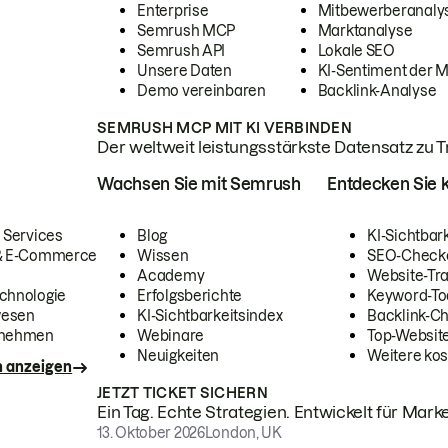
Enterprise
Mitbewerberanaly
Semrush MCP
Marktanalyse
Semrush API
Lokale SEO
Unsere Daten
KI-Sentiment der 
Demo vereinbaren
Backlink-Analyse
SEMRUSH MCP MIT KI VERBINDEN
Der weltweit leistungsstärkste Datensatz zu Tra
Wachsen Sie mit Semrush
Entdecken Sie k
 Services
Blog
KI-Sichtbar
 & E-Commerce
Wissen
SEO-Check
Academy
Website-Tra
chnologie
Erfolgsberichte
Keyword-To
wesen
KI-Sichtbarkeitsindex
Backlink-C
rnehmen
Webinare
Top-Website
Neuigkeiten
Weitere kos
n anzeigen
JETZT TICKET SICHERN
Ein Tag. Echte Strategien. Entwickelt für Marke
13. Oktober 2026
London, UK