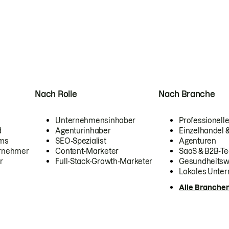
Nach Rolle
Nach Branche
Unternehmensinhaber
Professionelle
d
Agenturinhaber
Einzelhandel
ams
SEO-Spezialist
Agenturen
ernehmer
Content-Marketer
SaaS & B2B-Te
r
Full-Stack-Growth-Marketer
Gesundheits
Lokales Unte
Alle Branche