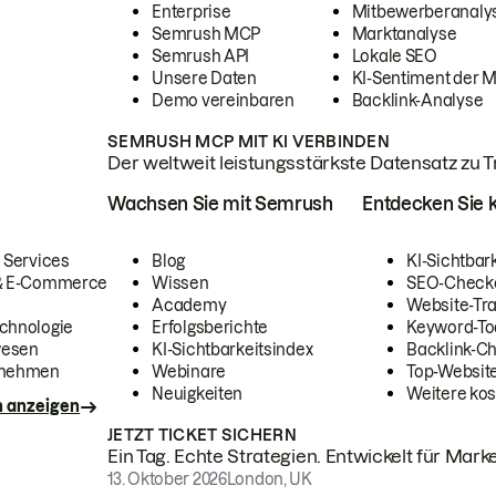
Enterprise
Mitbewerberanaly
Semrush MCP
Marktanalyse
Semrush API
Lokale SEO
Unsere Daten
KI-Sentiment der 
Demo vereinbaren
Backlink-Analyse
SEMRUSH MCP MIT KI VERBINDEN
Der weltweit leistungsstärkste Datensatz zu Tra
Wachsen Sie mit Semrush
Entdecken Sie k
 Services
Blog
KI-Sichtbar
 & E-Commerce
Wissen
SEO-Check
Academy
Website-Tra
chnologie
Erfolgsberichte
Keyword-To
wesen
KI-Sichtbarkeitsindex
Backlink-C
rnehmen
Webinare
Top-Website
Neuigkeiten
Weitere kos
n anzeigen
JETZT TICKET SICHERN
Ein Tag. Echte Strategien. Entwickelt für Marke
13. Oktober 2026
London, UK