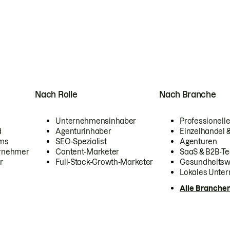
Nach Rolle
Nach Branche
Unternehmensinhaber
Professionelle
d
Agenturinhaber
Einzelhandel
ams
SEO-Spezialist
Agenturen
ernehmer
Content-Marketer
SaaS & B2B-Te
r
Full-Stack-Growth-Marketer
Gesundheits
Lokales Unte
Alle Branche