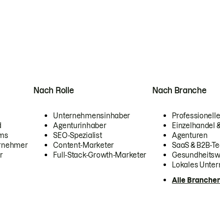
Nach Rolle
Nach Branche
Unternehmensinhaber
Professionelle
d
Agenturinhaber
Einzelhandel
ams
SEO-Spezialist
Agenturen
ernehmer
Content-Marketer
SaaS & B2B-Te
r
Full-Stack-Growth-Marketer
Gesundheits
Lokales Unte
Alle Branche