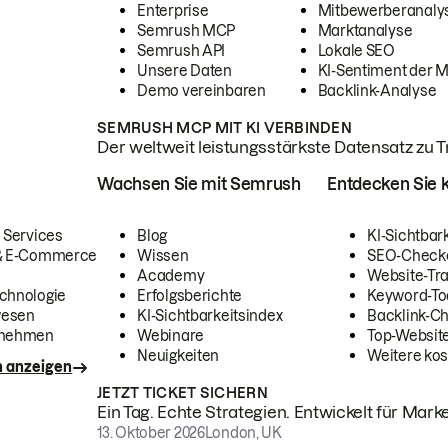
Enterprise
Mitbewerberanaly
Semrush MCP
Marktanalyse
Semrush API
Lokale SEO
Unsere Daten
KI-Sentiment der 
Demo vereinbaren
Backlink-Analyse
SEMRUSH MCP MIT KI VERBINDEN
Der weltweit leistungsstärkste Datensatz zu Tra
Wachsen Sie mit Semrush
Entdecken Sie k
 Services
Blog
KI-Sichtbar
 & E-Commerce
Wissen
SEO-Check
Academy
Website-Tra
chnologie
Erfolgsberichte
Keyword-To
wesen
KI-Sichtbarkeitsindex
Backlink-C
rnehmen
Webinare
Top-Website
Neuigkeiten
Weitere kos
n anzeigen
JETZT TICKET SICHERN
Ein Tag. Echte Strategien. Entwickelt für Marke
13. Oktober 2026
London, UK