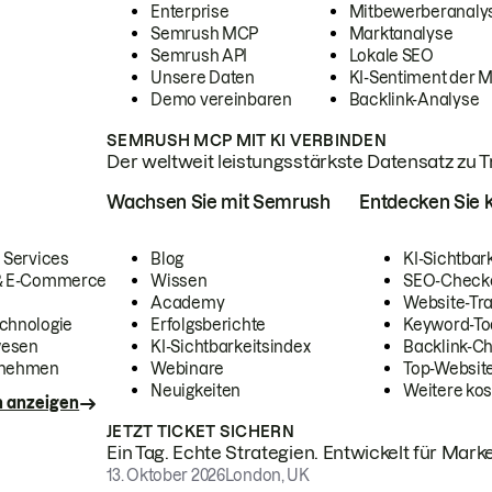
Enterprise
Mitbewerberanaly
Semrush MCP
Marktanalyse
Semrush API
Lokale SEO
Unsere Daten
KI-Sentiment der 
Demo vereinbaren
Backlink-Analyse
SEMRUSH MCP MIT KI VERBINDEN
Der weltweit leistungsstärkste Datensatz zu Tra
Wachsen Sie mit Semrush
Entdecken Sie k
 Services
Blog
KI-Sichtbar
 & E-Commerce
Wissen
SEO-Check
Academy
Website-Tra
chnologie
Erfolgsberichte
Keyword-To
wesen
KI-Sichtbarkeitsindex
Backlink-C
rnehmen
Webinare
Top-Website
Neuigkeiten
Weitere kos
n anzeigen
JETZT TICKET SICHERN
Ein Tag. Echte Strategien. Entwickelt für Marke
13. Oktober 2026
London, UK