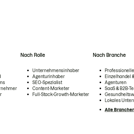
Nach Rolle
Nach Branche
Unternehmensinhaber
Professionelle
d
Agenturinhaber
Einzelhandel
ams
SEO-Spezialist
Agenturen
ernehmer
Content-Marketer
SaaS & B2B-Te
r
Full-Stack-Growth-Marketer
Gesundheits
Lokales Unte
Alle Branche