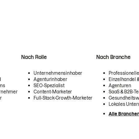
Nach Rolle
Nach Branche
Unternehmensinhaber
Professionelle
d
Agenturinhaber
Einzelhandel
ams
SEO-Spezialist
Agenturen
ernehmer
Content-Marketer
SaaS & B2B-Te
r
Full-Stack-Growth-Marketer
Gesundheits
Lokales Unte
Alle Branche