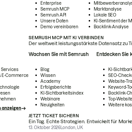
Enterprise
Mitbewerberanaly
Semrush MCP
Marktanalyse
Semrush API
Lokale SEO
Unsere Daten
KI-Sentiment der 
Demo vereinbaren
Backlink-Analyse
SEMRUSH MCP MIT KI VERBINDEN
Der weltweit leistungsstärkste Datensatz zu Tra
Wachsen Sie mit Semrush
Entdecken Sie k
 Services
Blog
KI-Sichtbar
 & E-Commerce
Wissen
SEO-Check
Academy
Website-Tra
chnologie
Erfolgsberichte
Keyword-To
wesen
KI-Sichtbarkeitsindex
Backlink-C
rnehmen
Webinare
Top-Website
Neuigkeiten
Weitere kos
n anzeigen
JETZT TICKET SICHERN
Ein Tag. Echte Strategien. Entwickelt für Marke
13. Oktober 2026
London, UK