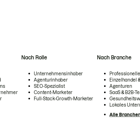
Nach Rolle
Nach Branche
Unternehmensinhaber
Professionelle
d
Agenturinhaber
Einzelhandel
ams
SEO-Spezialist
Agenturen
ernehmer
Content-Marketer
SaaS & B2B-Te
r
Full-Stack-Growth-Marketer
Gesundheits
Lokales Unte
Alle Branche