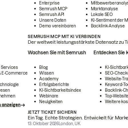
Enterprise
Mitbewerberanaly
Semrush MCP
Marktanalyse
Semrush API
Lokale SEO
Unsere Daten
KI-Sentiment der 
Demo vereinbaren
Backlink-Analyse
SEMRUSH MCP MIT KI VERBINDEN
Der weltweit leistungsstärkste Datensatz zu Tra
Wachsen Sie mit Semrush
Entdecken Sie k
 Services
Blog
KI-Sichtbar
 & E-Commerce
Wissen
SEO-Check
Academy
Website-Tra
chnologie
Erfolgsberichte
Keyword-To
wesen
KI-Sichtbarkeitsindex
Backlink-C
rnehmen
Webinare
Top-Website
Neuigkeiten
Weitere kos
n anzeigen
JETZT TICKET SICHERN
Ein Tag. Echte Strategien. Entwickelt für Marke
13. Oktober 2026
London, UK