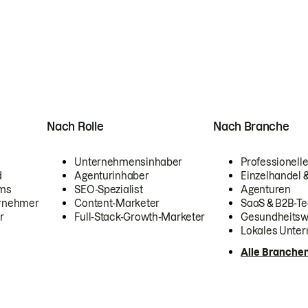
Nach Rolle
Nach Branche
Unternehmensinhaber
Professionelle
d
Agenturinhaber
Einzelhandel
ams
SEO-Spezialist
Agenturen
ernehmer
Content-Marketer
SaaS & B2B-Te
r
Full-Stack-Growth-Marketer
Gesundheits
Lokales Unte
Alle Branche