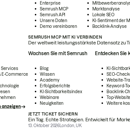
Enterprise
Mitbewerberanaly
Semrush MCP
Marktanalyse
Semrush API
Lokale SEO
Unsere Daten
KI-Sentiment der 
Demo vereinbaren
Backlink-Analyse
SEMRUSH MCP MIT KI VERBINDEN
Der weltweit leistungsstärkste Datensatz zu Tra
Wachsen Sie mit Semrush
Entdecken Sie k
 Services
Blog
KI-Sichtbar
 & E-Commerce
Wissen
SEO-Check
Academy
Website-Tra
chnologie
Erfolgsberichte
Keyword-To
wesen
KI-Sichtbarkeitsindex
Backlink-C
rnehmen
Webinare
Top-Website
Neuigkeiten
Weitere kos
n anzeigen
JETZT TICKET SICHERN
Ein Tag. Echte Strategien. Entwickelt für Marke
13. Oktober 2026
London, UK