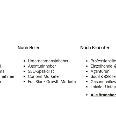
Nach Rolle
Nach Branche
Unternehmensinhaber
Professionelle
d
Agenturinhaber
Einzelhandel
ams
SEO-Spezialist
Agenturen
ernehmer
Content-Marketer
SaaS & B2B-Te
r
Full-Stack-Growth-Marketer
Gesundheits
Lokales Unte
Alle Branche