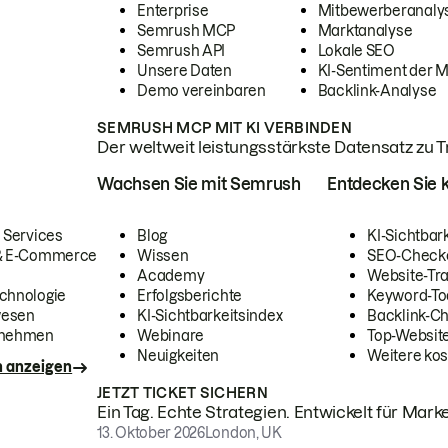
Enterprise
Mitbewerberanaly
Semrush MCP
Marktanalyse
Semrush API
Lokale SEO
Unsere Daten
KI-Sentiment der 
Demo vereinbaren
Backlink-Analyse
SEMRUSH MCP MIT KI VERBINDEN
Der weltweit leistungsstärkste Datensatz zu Tra
Wachsen Sie mit Semrush
Entdecken Sie k
 Services
Blog
KI-Sichtbar
 & E-Commerce
Wissen
SEO-Check
Academy
Website-Tra
chnologie
Erfolgsberichte
Keyword-To
wesen
KI-Sichtbarkeitsindex
Backlink-C
rnehmen
Webinare
Top-Website
Neuigkeiten
Weitere kos
n anzeigen
JETZT TICKET SICHERN
Ein Tag. Echte Strategien. Entwickelt für Marke
13. Oktober 2026
London, UK