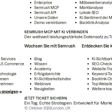
Enterprise
Mitbewerberanaly
Semrush MCP
Marktanalyse
Semrush API
Lokale SEO
Unsere Daten
KI-Sentiment der 
Demo vereinbaren
Backlink-Analyse
SEMRUSH MCP MIT KI VERBINDEN
Der weltweit leistungsstärkste Datensatz zu Tra
Wachsen Sie mit Semrush
Entdecken Sie k
 Services
Blog
KI-Sichtbar
 & E-Commerce
Wissen
SEO-Check
Academy
Website-Tra
chnologie
Erfolgsberichte
Keyword-To
wesen
KI-Sichtbarkeitsindex
Backlink-C
rnehmen
Webinare
Top-Website
Neuigkeiten
Weitere kos
n anzeigen
JETZT TICKET SICHERN
Ein Tag. Echte Strategien. Entwickelt für Marke
13. Oktober 2026
London, UK