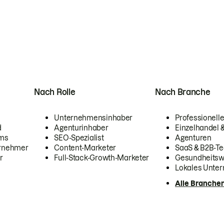
Nach Rolle
Nach Branche
Unternehmensinhaber
Professionelle
d
Agenturinhaber
Einzelhandel
ams
SEO-Spezialist
Agenturen
ernehmer
Content-Marketer
SaaS & B2B-Te
r
Full-Stack-Growth-Marketer
Gesundheits
Lokales Unte
Alle Branche