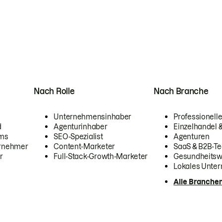
Nach Rolle
Nach Branche
Unternehmensinhaber
Professionelle
d
Agenturinhaber
Einzelhandel
ams
SEO-Spezialist
Agenturen
ernehmer
Content-Marketer
SaaS & B2B-Te
r
Full-Stack-Growth-Marketer
Gesundheits
Lokales Unte
Alle Branche