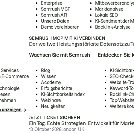
Enterprise
Mitbewerberanaly
Semrush MCP
Marktanalyse
Semrush API
Lokale SEO
Unsere Daten
KI-Sentiment der 
Demo vereinbaren
Backlink-Analyse
SEMRUSH MCP MIT KI VERBINDEN
Der weltweit leistungsstärkste Datensatz zu Tra
Wachsen Sie mit Semrush
Entdecken Sie k
 Services
Blog
KI-Sichtbar
 & E-Commerce
Wissen
SEO-Check
Academy
Website-Tra
chnologie
Erfolgsberichte
Keyword-To
wesen
KI-Sichtbarkeitsindex
Backlink-C
rnehmen
Webinare
Top-Website
Neuigkeiten
Weitere kos
n anzeigen
JETZT TICKET SICHERN
Ein Tag. Echte Strategien. Entwickelt für Marke
13. Oktober 2026
London, UK