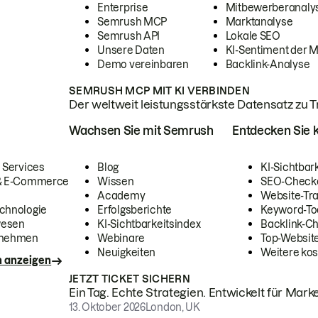
Enterprise
Mitbewerberanaly
Semrush MCP
Marktanalyse
Semrush API
Lokale SEO
Unsere Daten
KI-Sentiment der 
Demo vereinbaren
Backlink-Analyse
SEMRUSH MCP MIT KI VERBINDEN
Der weltweit leistungsstärkste Datensatz zu Tra
Wachsen Sie mit Semrush
Entdecken Sie k
 Services
Blog
KI-Sichtbar
 & E-Commerce
Wissen
SEO-Check
Academy
Website-Tra
chnologie
Erfolgsberichte
Keyword-To
wesen
KI-Sichtbarkeitsindex
Backlink-C
rnehmen
Webinare
Top-Website
Neuigkeiten
Weitere kos
n anzeigen
JETZT TICKET SICHERN
Ein Tag. Echte Strategien. Entwickelt für Marke
13. Oktober 2026
London, UK