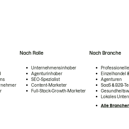
Nach Rolle
Nach Branche
Unternehmensinhaber
Professionelle
d
Agenturinhaber
Einzelhandel
ams
SEO-Spezialist
Agenturen
ernehmer
Content-Marketer
SaaS & B2B-Te
r
Full-Stack-Growth-Marketer
Gesundheits
Lokales Unte
Alle Branche