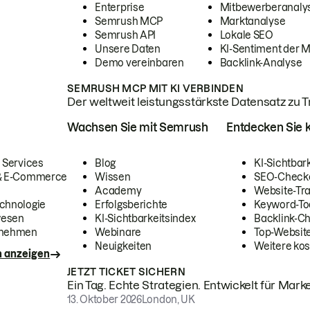
Enterprise
Mitbewerberanaly
Semrush MCP
Marktanalyse
Semrush API
Lokale SEO
Unsere Daten
KI-Sentiment der 
Demo vereinbaren
Backlink-Analyse
SEMRUSH MCP MIT KI VERBINDEN
Der weltweit leistungsstärkste Datensatz zu Tra
Wachsen Sie mit Semrush
Entdecken Sie k
 Services
Blog
KI-Sichtbar
 & E-Commerce
Wissen
SEO-Check
Academy
Website-Tra
chnologie
Erfolgsberichte
Keyword-To
wesen
KI-Sichtbarkeitsindex
Backlink-C
rnehmen
Webinare
Top-Website
Neuigkeiten
Weitere kos
n anzeigen
JETZT TICKET SICHERN
Ein Tag. Echte Strategien. Entwickelt für Marke
13. Oktober 2026
London, UK