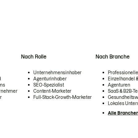
Nach Rolle
Nach Branche
Unternehmensinhaber
Professionelle
d
Agenturinhaber
Einzelhandel
ams
SEO-Spezialist
Agenturen
ernehmer
Content-Marketer
SaaS & B2B-Te
r
Full-Stack-Growth-Marketer
Gesundheits
Lokales Unte
Alle Branche