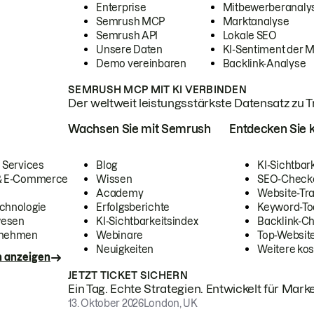
Enterprise
Mitbewerberanaly
Semrush MCP
Marktanalyse
Semrush API
Lokale SEO
Unsere Daten
KI-Sentiment der 
Demo vereinbaren
Backlink-Analyse
SEMRUSH MCP MIT KI VERBINDEN
Der weltweit leistungsstärkste Datensatz zu Tra
Wachsen Sie mit Semrush
Entdecken Sie k
 Services
Blog
KI-Sichtbar
 & E-Commerce
Wissen
SEO-Check
Academy
Website-Tra
chnologie
Erfolgsberichte
Keyword-To
wesen
KI-Sichtbarkeitsindex
Backlink-C
rnehmen
Webinare
Top-Website
Neuigkeiten
Weitere kos
n anzeigen
JETZT TICKET SICHERN
Ein Tag. Echte Strategien. Entwickelt für Marke
13. Oktober 2026
London, UK