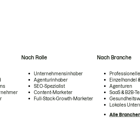
Nach Rolle
Nach Branche
Unternehmensinhaber
Professionelle
d
Agenturinhaber
Einzelhandel
ams
SEO-Spezialist
Agenturen
ernehmer
Content-Marketer
SaaS & B2B-Te
r
Full-Stack-Growth-Marketer
Gesundheits
Lokales Unte
Alle Branche