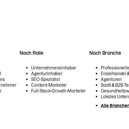
Nach Rolle
Nach Branche
Unternehmensinhaber
Professionelle
d
Agenturinhaber
Einzelhandel
ams
SEO-Spezialist
Agenturen
ernehmer
Content-Marketer
SaaS & B2B-Te
r
Full-Stack-Growth-Marketer
Gesundheits
Lokales Unte
Alle Branche