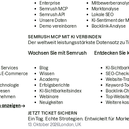
Enterprise
Mitbewerberanaly
Semrush MCP
Marktanalyse
Semrush API
Lokale SEO
Unsere Daten
KI-Sentiment der 
Demo vereinbaren
Backlink-Analyse
SEMRUSH MCP MIT KI VERBINDEN
Der weltweit leistungsstärkste Datensatz zu Tra
Wachsen Sie mit Semrush
Entdecken Sie k
 Services
Blog
KI-Sichtbar
 & E-Commerce
Wissen
SEO-Check
Academy
Website-Tra
chnologie
Erfolgsberichte
Keyword-To
wesen
KI-Sichtbarkeitsindex
Backlink-C
rnehmen
Webinare
Top-Website
Neuigkeiten
Weitere kos
n anzeigen
JETZT TICKET SICHERN
Ein Tag. Echte Strategien. Entwickelt für Marke
13. Oktober 2026
London, UK