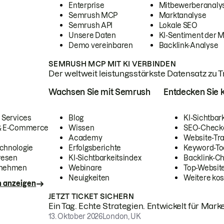
Enterprise
Mitbewerberanaly
Semrush MCP
Marktanalyse
Semrush API
Lokale SEO
Unsere Daten
KI-Sentiment der 
Demo vereinbaren
Backlink-Analyse
SEMRUSH MCP MIT KI VERBINDEN
Der weltweit leistungsstärkste Datensatz zu Tra
Wachsen Sie mit Semrush
Entdecken Sie k
 Services
Blog
KI-Sichtbar
 & E-Commerce
Wissen
SEO-Check
Academy
Website-Tra
chnologie
Erfolgsberichte
Keyword-To
wesen
KI-Sichtbarkeitsindex
Backlink-C
rnehmen
Webinare
Top-Website
Neuigkeiten
Weitere kos
n anzeigen
JETZT TICKET SICHERN
Ein Tag. Echte Strategien. Entwickelt für Marke
13. Oktober 2026
London, UK