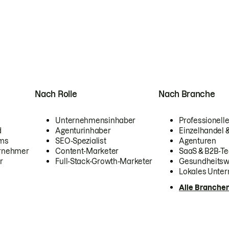
Nach Rolle
Nach Branche
Unternehmensinhaber
Professionelle
d
Agenturinhaber
Einzelhandel
ams
SEO-Spezialist
Agenturen
ernehmer
Content-Marketer
SaaS & B2B-Te
r
Full-Stack-Growth-Marketer
Gesundheits
Lokales Unte
Alle Branche