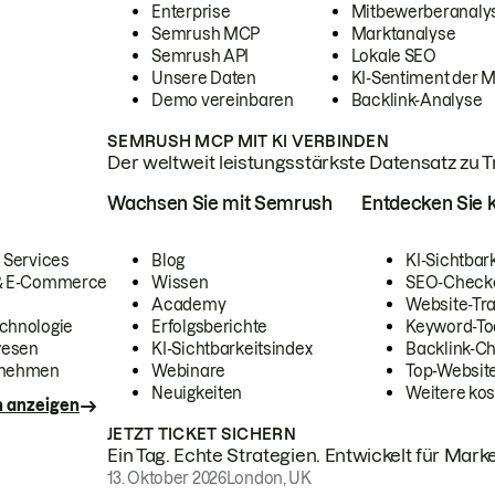
Enterprise
Mitbewerberanaly
Semrush MCP
Marktanalyse
Semrush API
Lokale SEO
Unsere Daten
KI-Sentiment der 
Demo vereinbaren
Backlink-Analyse
SEMRUSH MCP MIT KI VERBINDEN
Der weltweit leistungsstärkste Datensatz zu Tra
Wachsen Sie mit Semrush
Entdecken Sie k
 Services
Blog
KI-Sichtbar
 & E-Commerce
Wissen
SEO-Check
Academy
Website-Tra
chnologie
Erfolgsberichte
Keyword-To
wesen
KI-Sichtbarkeitsindex
Backlink-C
rnehmen
Webinare
Top-Website
Neuigkeiten
Weitere kos
n anzeigen
JETZT TICKET SICHERN
Ein Tag. Echte Strategien. Entwickelt für Marke
13. Oktober 2026
London, UK