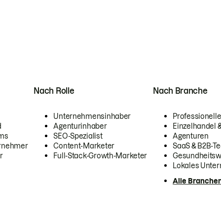
Nach Rolle
Nach Branche
Unternehmensinhaber
Professionelle
d
Agenturinhaber
Einzelhandel
ams
SEO-Spezialist
Agenturen
ernehmer
Content-Marketer
SaaS & B2B-Te
r
Full-Stack-Growth-Marketer
Gesundheits
Lokales Unte
Alle Branche