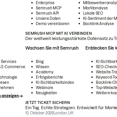
Enterprise
Mitbewerberanaly
Semrush MCP
Marktanalyse
Semrush API
Lokale SEO
Unsere Daten
KI-Sentiment der 
Demo vereinbaren
Backlink-Analyse
SEMRUSH MCP MIT KI VERBINDEN
Der weltweit leistungsstärkste Datensatz zu Tra
Wachsen Sie mit Semrush
Entdecken Sie k
 Services
Blog
KI-Sichtbar
 & E-Commerce
Wissen
SEO-Check
Academy
Website-Tra
chnologie
Erfolgsberichte
Keyword-To
wesen
KI-Sichtbarkeitsindex
Backlink-C
rnehmen
Webinare
Top-Website
Neuigkeiten
Weitere kos
n anzeigen
JETZT TICKET SICHERN
Ein Tag. Echte Strategien. Entwickelt für Marke
13. Oktober 2026
London, UK