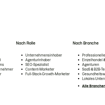
Nach Rolle
Nach Branche
Unternehmensinhaber
Professionelle
d
Agenturinhaber
Einzelhandel
ams
SEO-Spezialist
Agenturen
ernehmer
Content-Marketer
SaaS & B2B-Te
r
Full-Stack-Growth-Marketer
Gesundheits
Lokales Unte
Alle Branche