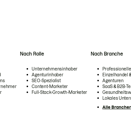
Nach Rolle
Nach Branche
Unternehmensinhaber
Professionelle
d
Agenturinhaber
Einzelhandel
ams
SEO-Spezialist
Agenturen
ernehmer
Content-Marketer
SaaS & B2B-Te
r
Full-Stack-Growth-Marketer
Gesundheits
Lokales Unte
Alle Branche