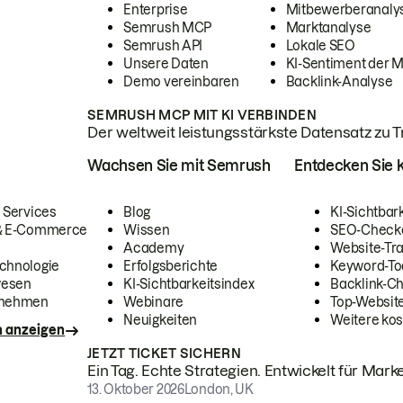
Enterprise
Mitbewerberanaly
Semrush MCP
Marktanalyse
Semrush API
Lokale SEO
Unsere Daten
KI-Sentiment der 
Demo vereinbaren
Backlink-Analyse
SEMRUSH MCP MIT KI VERBINDEN
Der weltweit leistungsstärkste Datensatz zu Tra
Wachsen Sie mit Semrush
Entdecken Sie k
 Services
Blog
KI-Sichtbar
 & E-Commerce
Wissen
SEO-Check
Academy
Website-Tra
chnologie
Erfolgsberichte
Keyword-To
wesen
KI-Sichtbarkeitsindex
Backlink-C
rnehmen
Webinare
Top-Website
Neuigkeiten
Weitere kos
n anzeigen
JETZT TICKET SICHERN
Ein Tag. Echte Strategien. Entwickelt für Marke
13. Oktober 2026
London, UK