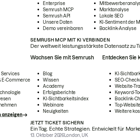
Enterprise
Mitbewerberanaly
Semrush MCP
Marktanalyse
Semrush API
Lokale SEO
Unsere Daten
KI-Sentiment der 
Demo vereinbaren
Backlink-Analyse
SEMRUSH MCP MIT KI VERBINDEN
Der weltweit leistungsstärkste Datensatz zu Tra
Wachsen Sie mit Semrush
Entdecken Sie k
 Services
Blog
KI-Sichtbar
 & E-Commerce
Wissen
SEO-Check
Academy
Website-Tra
chnologie
Erfolgsberichte
Keyword-To
wesen
KI-Sichtbarkeitsindex
Backlink-C
rnehmen
Webinare
Top-Website
Neuigkeiten
Weitere kos
n anzeigen
JETZT TICKET SICHERN
Ein Tag. Echte Strategien. Entwickelt für Marke
13. Oktober 2026
London, UK