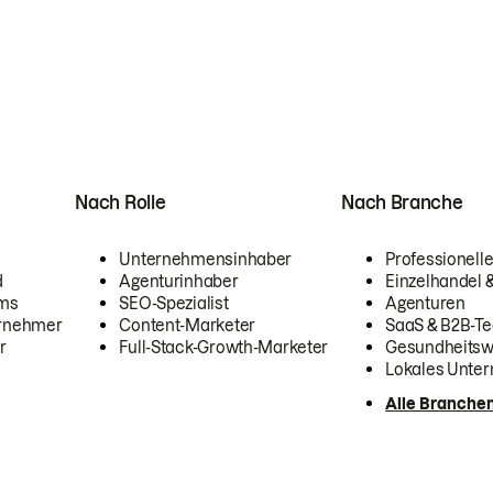
Nach Rolle
Nach Branche
Unternehmensinhaber
Professionelle
d
Agenturinhaber
Einzelhandel
ams
SEO-Spezialist
Agenturen
ernehmer
Content-Marketer
SaaS & B2B-Te
r
Full-Stack-Growth-Marketer
Gesundheits
Lokales Unte
Alle Branche