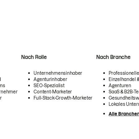
Nach Rolle
Nach Branche
Unternehmensinhaber
Professionelle
d
Agenturinhaber
Einzelhandel
ams
SEO-Spezialist
Agenturen
ernehmer
Content-Marketer
SaaS & B2B-Te
r
Full-Stack-Growth-Marketer
Gesundheits
Lokales Unte
Alle Branche