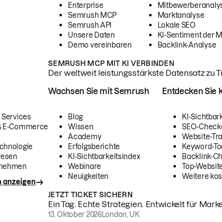
Enterprise
Mitbewerberanaly
Semrush MCP
Marktanalyse
Semrush API
Lokale SEO
Unsere Daten
KI-Sentiment der 
Demo vereinbaren
Backlink-Analyse
SEMRUSH MCP MIT KI VERBINDEN
Der weltweit leistungsstärkste Datensatz zu Tra
Wachsen Sie mit Semrush
Entdecken Sie k
 Services
Blog
KI-Sichtbar
 & E-Commerce
Wissen
SEO-Check
Academy
Website-Tra
chnologie
Erfolgsberichte
Keyword-To
wesen
KI-Sichtbarkeitsindex
Backlink-C
rnehmen
Webinare
Top-Website
Neuigkeiten
Weitere kos
n anzeigen
JETZT TICKET SICHERN
Ein Tag. Echte Strategien. Entwickelt für Marke
13. Oktober 2026
London, UK