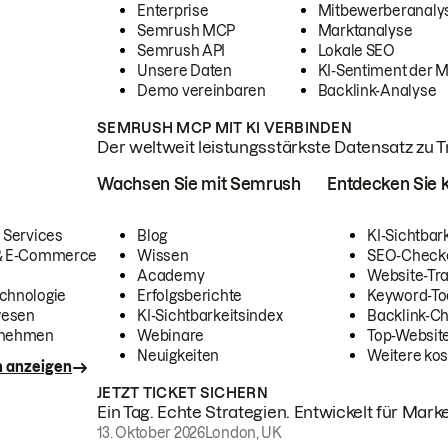
Enterprise
Mitbewerberanaly
Semrush MCP
Marktanalyse
Semrush API
Lokale SEO
Unsere Daten
KI-Sentiment der 
Demo vereinbaren
Backlink-Analyse
SEMRUSH MCP MIT KI VERBINDEN
Der weltweit leistungsstärkste Datensatz zu Tra
Wachsen Sie mit Semrush
Entdecken Sie k
 Services
Blog
KI-Sichtbar
 & E-Commerce
Wissen
SEO-Check
Academy
Website-Tra
chnologie
Erfolgsberichte
Keyword-To
wesen
KI-Sichtbarkeitsindex
Backlink-C
rnehmen
Webinare
Top-Website
Neuigkeiten
Weitere kos
n anzeigen
JETZT TICKET SICHERN
Ein Tag. Echte Strategien. Entwickelt für Marke
13. Oktober 2026
London, UK