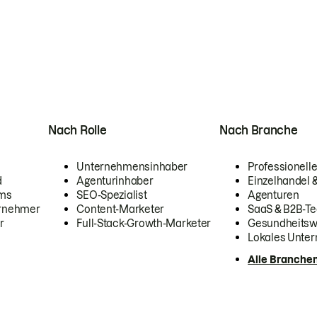
Nach Rolle
Nach Branche
Unternehmensinhaber
Professionelle
d
Agenturinhaber
Einzelhandel
ams
SEO-Spezialist
Agenturen
ernehmer
Content-Marketer
SaaS & B2B-Te
r
Full-Stack-Growth-Marketer
Gesundheits
Lokales Unte
Alle Branche