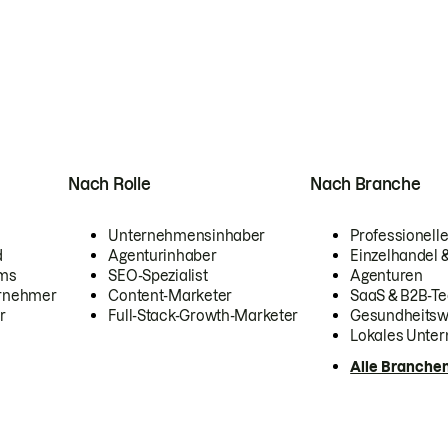
Nach Rolle
Nach Branche
Unternehmensinhaber
Professionelle
d
Agenturinhaber
Einzelhandel
ams
SEO-Spezialist
Agenturen
ernehmer
Content-Marketer
SaaS & B2B-Te
r
Full-Stack-Growth-Marketer
Gesundheits
Lokales Unte
Alle Branche