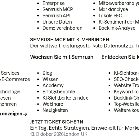
Enterprise
Mitbewerberanaly
Semrush MCP
Marktanalyse
Semrush API
Lokale SEO
Unsere Daten
KI-Sentiment der 
Demo vereinbaren
Backlink-Analyse
SEMRUSH MCP MIT KI VERBINDEN
Der weltweit leistungsstärkste Datensatz zu Tra
Wachsen Sie mit Semrush
Entdecken Sie k
 Services
Blog
KI-Sichtbar
 & E-Commerce
Wissen
SEO-Check
Academy
Website-Tra
chnologie
Erfolgsberichte
Keyword-To
wesen
KI-Sichtbarkeitsindex
Backlink-C
rnehmen
Webinare
Top-Website
Neuigkeiten
Weitere kos
n anzeigen
JETZT TICKET SICHERN
Ein Tag. Echte Strategien. Entwickelt für Marke
13. Oktober 2026
London, UK