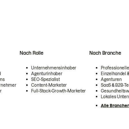
Nach Rolle
Nach Branche
Unternehmensinhaber
Professionelle
d
Agenturinhaber
Einzelhandel
ams
SEO-Spezialist
Agenturen
ernehmer
Content-Marketer
SaaS & B2B-Te
r
Full-Stack-Growth-Marketer
Gesundheits
Lokales Unte
Alle Branche