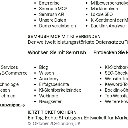
Enterprise
Mitbewerberanaly
Semrush MCP
Marktanalyse
Semrush API
Lokale SEO
Unsere Daten
KI-Sentiment der 
Demo vereinbaren
Backlink-Analyse
SEMRUSH MCP MIT KI VERBINDEN
Der weltweit leistungsstärkste Datensatz zu Tra
Wachsen Sie mit Semrush
Entdecken Sie k
 Services
Blog
KI-Sichtbar
 & E-Commerce
Wissen
SEO-Check
Academy
Website-Tra
chnologie
Erfolgsberichte
Keyword-To
wesen
KI-Sichtbarkeitsindex
Backlink-C
rnehmen
Webinare
Top-Website
Neuigkeiten
Weitere kos
n anzeigen
JETZT TICKET SICHERN
Ein Tag. Echte Strategien. Entwickelt für Marke
13. Oktober 2026
London, UK