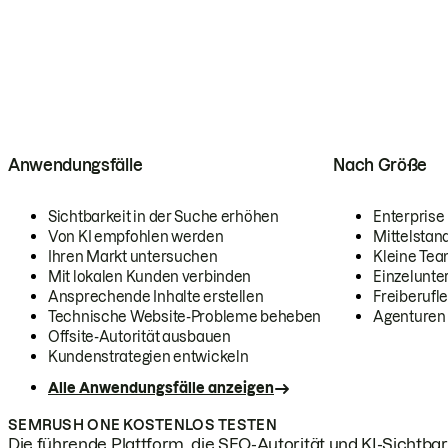
Anwendungsfälle
Nach Größe
Sichtbarkeit in der Suche erhöhen
Enterprise
Von KI empfohlen werden
Mittelstan
Ihren Markt untersuchen
Kleine Te
Mit lokalen Kunden verbinden
Einzelunt
Ansprechende Inhalte erstellen
Freiberufle
Technische Website-Probleme beheben
Agenturen
Offsite-Autorität ausbauen
Kundenstrategien entwickeln
Alle Anwendungsfälle anzeigen
SEMRUSH ONE KOSTENLOS TESTEN
Die führende Plattform, die SEO-Autorität und KI-Sichtbark