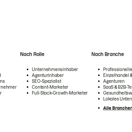
Nach Rolle
Nach Branche
Unternehmensinhaber
Professionelle
d
Agenturinhaber
Einzelhandel
ams
SEO-Spezialist
Agenturen
ernehmer
Content-Marketer
SaaS & B2B-Te
r
Full-Stack-Growth-Marketer
Gesundheits
Lokales Unte
Alle Branche