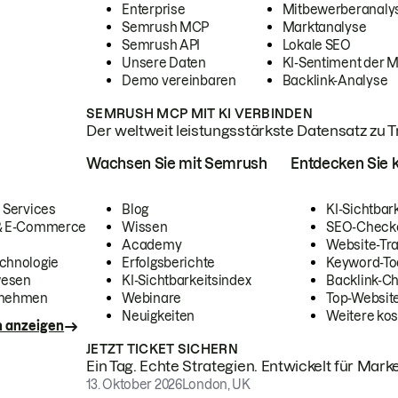
Enterprise
Mitbewerberanaly
Semrush MCP
Marktanalyse
Semrush API
Lokale SEO
Unsere Daten
KI-Sentiment der 
Demo vereinbaren
Backlink-Analyse
SEMRUSH MCP MIT KI VERBINDEN
Der weltweit leistungsstärkste Datensatz zu Tra
Wachsen Sie mit Semrush
Entdecken Sie k
 Services
Blog
KI-Sichtbar
 & E-Commerce
Wissen
SEO-Check
Academy
Website-Tra
chnologie
Erfolgsberichte
Keyword-To
wesen
KI-Sichtbarkeitsindex
Backlink-C
rnehmen
Webinare
Top-Website
Neuigkeiten
Weitere kos
n anzeigen
JETZT TICKET SICHERN
Ein Tag. Echte Strategien. Entwickelt für Marke
13. Oktober 2026
London, UK