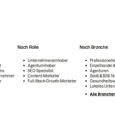
Nach Rolle
Nach Branche
Unternehmensinhaber
Professionelle
d
Agenturinhaber
Einzelhandel
ams
SEO-Spezialist
Agenturen
ernehmer
Content-Marketer
SaaS & B2B-Te
r
Full-Stack-Growth-Marketer
Gesundheits
Lokales Unte
Alle Branche