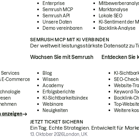
Enterprise
Mitbewerberanaly
Semrush MCP
Marktanalyse
Semrush API
Lokale SEO
Unsere Daten
KI-Sentiment der 
Demo vereinbaren
Backlink-Analyse
SEMRUSH MCP MIT KI VERBINDEN
Der weltweit leistungsstärkste Datensatz zu Tra
Wachsen Sie mit Semrush
Entdecken Sie k
 Services
Blog
KI-Sichtbar
 & E-Commerce
Wissen
SEO-Check
Academy
Website-Tra
chnologie
Erfolgsberichte
Keyword-To
wesen
KI-Sichtbarkeitsindex
Backlink-C
rnehmen
Webinare
Top-Website
Neuigkeiten
Weitere kos
n anzeigen
JETZT TICKET SICHERN
Ein Tag. Echte Strategien. Entwickelt für Marke
13. Oktober 2026
London, UK