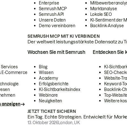
Enterprise
Mitbewerberanaly
Semrush MCP
Marktanalyse
Semrush API
Lokale SEO
Unsere Daten
KI-Sentiment der 
Demo vereinbaren
Backlink-Analyse
SEMRUSH MCP MIT KI VERBINDEN
Der weltweit leistungsstärkste Datensatz zu Tra
Wachsen Sie mit Semrush
Entdecken Sie k
 Services
Blog
KI-Sichtbar
 & E-Commerce
Wissen
SEO-Check
Academy
Website-Tra
chnologie
Erfolgsberichte
Keyword-To
wesen
KI-Sichtbarkeitsindex
Backlink-C
rnehmen
Webinare
Top-Website
Neuigkeiten
Weitere kos
n anzeigen
JETZT TICKET SICHERN
Ein Tag. Echte Strategien. Entwickelt für Marke
13. Oktober 2026
London, UK