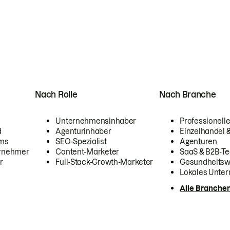
Nach Rolle
Nach Branche
Unternehmensinhaber
Professionelle
d
Agenturinhaber
Einzelhandel
ams
SEO-Spezialist
Agenturen
ernehmer
Content-Marketer
SaaS & B2B-Te
r
Full-Stack-Growth-Marketer
Gesundheits
Lokales Unte
Alle Branche