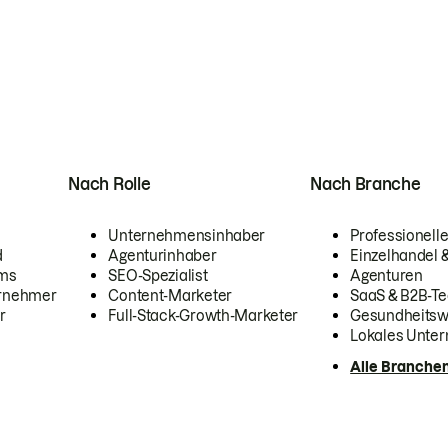
Nach Rolle
Nach Branche
Unternehmensinhaber
Professionelle
d
Agenturinhaber
Einzelhandel
ams
SEO-Spezialist
Agenturen
ernehmer
Content-Marketer
SaaS & B2B-Te
r
Full-Stack-Growth-Marketer
Gesundheits
Lokales Unte
Alle Branche