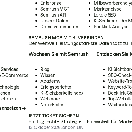
Enterprise
Mitbewerberanaly
Semrush MCP
Marktanalyse
Semrush API
Lokale SEO
Unsere Daten
KI-Sentiment der 
Demo vereinbaren
Backlink-Analyse
SEMRUSH MCP MIT KI VERBINDEN
Der weltweit leistungsstärkste Datensatz zu Tra
Wachsen Sie mit Semrush
Entdecken Sie k
 Services
Blog
KI-Sichtbar
 & E-Commerce
Wissen
SEO-Check
Academy
Website-Tra
chnologie
Erfolgsberichte
Keyword-To
wesen
KI-Sichtbarkeitsindex
Backlink-C
rnehmen
Webinare
Top-Website
Neuigkeiten
Weitere kos
n anzeigen
JETZT TICKET SICHERN
Ein Tag. Echte Strategien. Entwickelt für Marke
13. Oktober 2026
London, UK