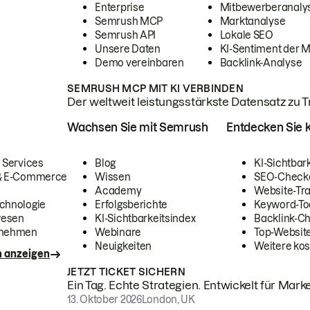
Enterprise
Mitbewerberanaly
Semrush MCP
Marktanalyse
Semrush API
Lokale SEO
Unsere Daten
KI-Sentiment der 
Demo vereinbaren
Backlink-Analyse
SEMRUSH MCP MIT KI VERBINDEN
Der weltweit leistungsstärkste Datensatz zu Tra
Wachsen Sie mit Semrush
Entdecken Sie k
 Services
Blog
KI-Sichtbar
 & E-Commerce
Wissen
SEO-Check
Academy
Website-Tra
chnologie
Erfolgsberichte
Keyword-To
wesen
KI-Sichtbarkeitsindex
Backlink-C
rnehmen
Webinare
Top-Website
Neuigkeiten
Weitere kos
n anzeigen
JETZT TICKET SICHERN
Ein Tag. Echte Strategien. Entwickelt für Marke
13. Oktober 2026
London, UK