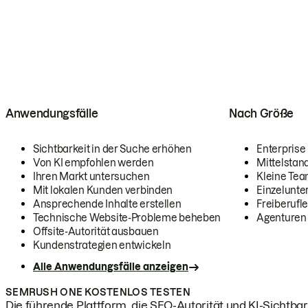
Anwendungsfälle
Nach Größe
Sichtbarkeit in der Suche erhöhen
Enterprise
Von KI empfohlen werden
Mittelstan
Ihren Markt untersuchen
Kleine Te
Mit lokalen Kunden verbinden
Einzelunt
Ansprechende Inhalte erstellen
Freiberufle
Technische Website-Probleme beheben
Agenturen
Offsite-Autorität ausbauen
Kundenstrategien entwickeln
Alle Anwendungsfälle anzeigen
SEMRUSH ONE KOSTENLOS TESTEN
Die führende Plattform, die SEO-Autorität und KI-Sichtbark