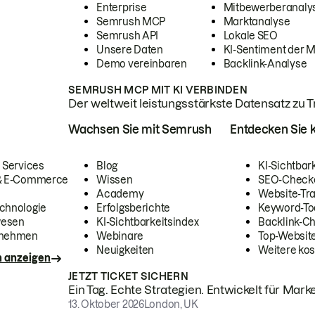
Enterprise
Mitbewerberanaly
Semrush MCP
Marktanalyse
Semrush API
Lokale SEO
Unsere Daten
KI-Sentiment der 
Demo vereinbaren
Backlink-Analyse
SEMRUSH MCP MIT KI VERBINDEN
Der weltweit leistungsstärkste Datensatz zu Tra
Wachsen Sie mit Semrush
Entdecken Sie k
 Services
Blog
KI-Sichtbar
 & E-Commerce
Wissen
SEO-Check
Academy
Website-Tra
chnologie
Erfolgsberichte
Keyword-To
wesen
KI-Sichtbarkeitsindex
Backlink-C
rnehmen
Webinare
Top-Website
Neuigkeiten
Weitere kos
n anzeigen
JETZT TICKET SICHERN
Ein Tag. Echte Strategien. Entwickelt für Marke
13. Oktober 2026
London, UK