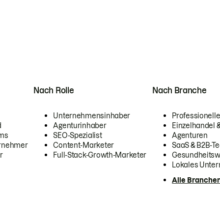
Nach Rolle
Nach Branche
Unternehmensinhaber
Professionelle
d
Agenturinhaber
Einzelhandel
ams
SEO-Spezialist
Agenturen
ernehmer
Content-Marketer
SaaS & B2B-Te
r
Full-Stack-Growth-Marketer
Gesundheits
Lokales Unte
Alle Branche