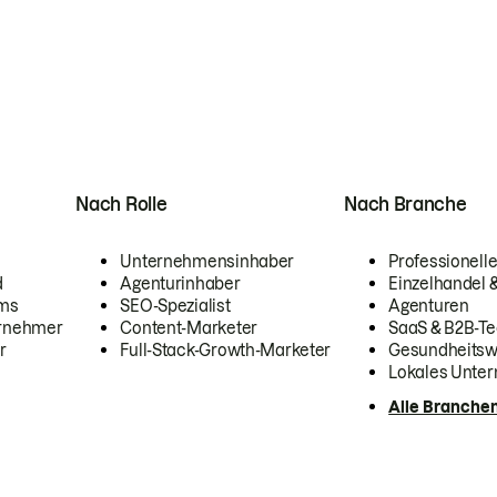
Nach Rolle
Nach Branche
Unternehmensinhaber
Professionelle
d
Agenturinhaber
Einzelhandel
ams
SEO-Spezialist
Agenturen
ernehmer
Content-Marketer
SaaS & B2B-Te
r
Full-Stack-Growth-Marketer
Gesundheits
Lokales Unte
Alle Branche