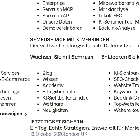
Enterprise
Mitbewerberanaly
Semrush MCP
Marktanalyse
Semrush API
Lokale SEO
Unsere Daten
KI-Sentiment der 
Demo vereinbaren
Backlink-Analyse
SEMRUSH MCP MIT KI VERBINDEN
Der weltweit leistungsstärkste Datensatz zu Tra
Wachsen Sie mit Semrush
Entdecken Sie k
 Services
Blog
KI-Sichtbar
 & E-Commerce
Wissen
SEO-Check
Academy
Website-Tra
chnologie
Erfolgsberichte
Keyword-To
wesen
KI-Sichtbarkeitsindex
Backlink-C
rnehmen
Webinare
Top-Website
Neuigkeiten
Weitere kos
n anzeigen
JETZT TICKET SICHERN
Ein Tag. Echte Strategien. Entwickelt für Marke
13. Oktober 2026
London, UK