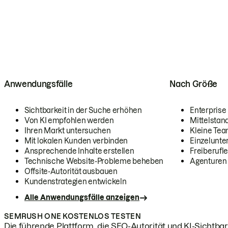
Anwendungsfälle
Nach Größe
Sichtbarkeit in der Suche erhöhen
Enterprise
Von KI empfohlen werden
Mittelstan
Ihren Markt untersuchen
Kleine Te
Mit lokalen Kunden verbinden
Einzelunt
Ansprechende Inhalte erstellen
Freiberufle
Technische Website-Probleme beheben
Agenturen
Offsite-Autorität ausbauen
Kundenstrategien entwickeln
Alle Anwendungsfälle anzeigen
SEMRUSH ONE KOSTENLOS TESTEN
Die führende Plattform, die SEO-Autorität und KI-Sichtbark