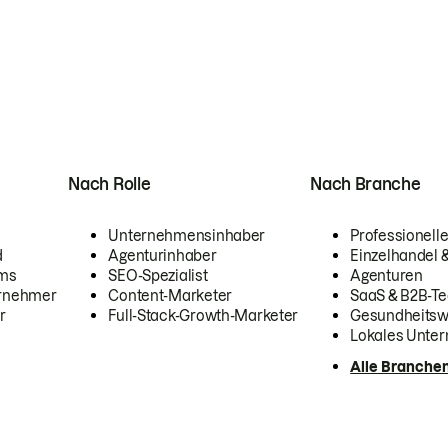
Nach Rolle
Nach Branche
Unternehmensinhaber
Professionelle
d
Agenturinhaber
Einzelhandel
ams
SEO-Spezialist
Agenturen
ernehmer
Content-Marketer
SaaS & B2B-Te
r
Full-Stack-Growth-Marketer
Gesundheits
Lokales Unte
Alle Branche