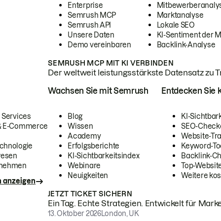
Enterprise
Mitbewerberanaly
Semrush MCP
Marktanalyse
Semrush API
Lokale SEO
Unsere Daten
KI-Sentiment der 
Demo vereinbaren
Backlink-Analyse
SEMRUSH MCP MIT KI VERBINDEN
Der weltweit leistungsstärkste Datensatz zu Tra
Wachsen Sie mit Semrush
Entdecken Sie k
 Services
Blog
KI-Sichtbar
 & E-Commerce
Wissen
SEO-Check
Academy
Website-Tra
chnologie
Erfolgsberichte
Keyword-To
wesen
KI-Sichtbarkeitsindex
Backlink-C
rnehmen
Webinare
Top-Website
Neuigkeiten
Weitere kos
n anzeigen
JETZT TICKET SICHERN
Ein Tag. Echte Strategien. Entwickelt für Marke
13. Oktober 2026
London, UK