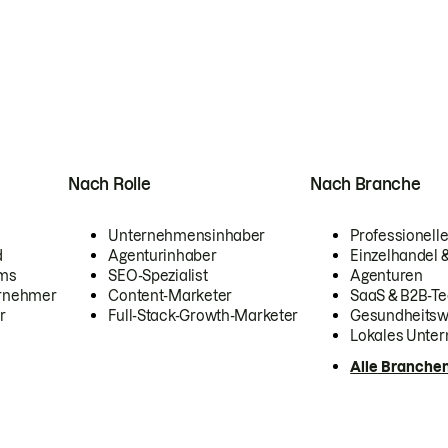
Nach Rolle
Nach Branche
Unternehmensinhaber
Professionelle
d
Agenturinhaber
Einzelhandel
ams
SEO-Spezialist
Agenturen
ernehmer
Content-Marketer
SaaS & B2B-Te
r
Full-Stack-Growth-Marketer
Gesundheits
Lokales Unte
Alle Branche