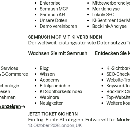
Enterprise
Mitbewerberanaly
Semrush MCP
Marktanalyse
Semrush API
Lokale SEO
Unsere Daten
KI-Sentiment der 
Demo vereinbaren
Backlink-Analyse
SEMRUSH MCP MIT KI VERBINDEN
Der weltweit leistungsstärkste Datensatz zu Tra
Wachsen Sie mit Semrush
Entdecken Sie k
 Services
Blog
KI-Sichtbar
 & E-Commerce
Wissen
SEO-Check
Academy
Website-Tra
chnologie
Erfolgsberichte
Keyword-To
wesen
KI-Sichtbarkeitsindex
Backlink-C
rnehmen
Webinare
Top-Website
Neuigkeiten
Weitere kos
n anzeigen
JETZT TICKET SICHERN
Ein Tag. Echte Strategien. Entwickelt für Marke
13. Oktober 2026
London, UK