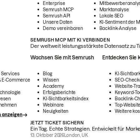
Enterprise
Mitbewerberanaly
Semrush MCP
Marktanalyse
Semrush API
Lokale SEO
Unsere Daten
KI-Sentiment der 
Demo vereinbaren
Backlink-Analyse
SEMRUSH MCP MIT KI VERBINDEN
Der weltweit leistungsstärkste Datensatz zu Tra
Wachsen Sie mit Semrush
Entdecken Sie k
 Services
Blog
KI-Sichtbar
 & E-Commerce
Wissen
SEO-Check
Academy
Website-Tra
chnologie
Erfolgsberichte
Keyword-To
wesen
KI-Sichtbarkeitsindex
Backlink-C
rnehmen
Webinare
Top-Website
Neuigkeiten
Weitere kos
n anzeigen
JETZT TICKET SICHERN
Ein Tag. Echte Strategien. Entwickelt für Marke
13. Oktober 2026
London, UK