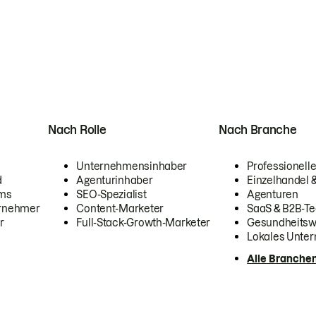
Nach Rolle
Nach Branche
Unternehmensinhaber
Professionelle
d
Agenturinhaber
Einzelhandel
ams
SEO-Spezialist
Agenturen
ernehmer
Content-Marketer
SaaS & B2B-Te
r
Full-Stack-Growth-Marketer
Gesundheits
Lokales Unte
Alle Branche