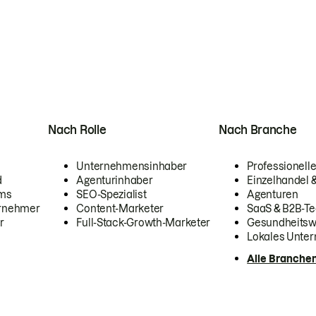
Nach Rolle
Nach Branche
Unternehmensinhaber
Professionelle
d
Agenturinhaber
Einzelhandel
ams
SEO-Spezialist
Agenturen
ernehmer
Content-Marketer
SaaS & B2B-Te
r
Full-Stack-Growth-Marketer
Gesundheits
Lokales Unte
Alle Branche