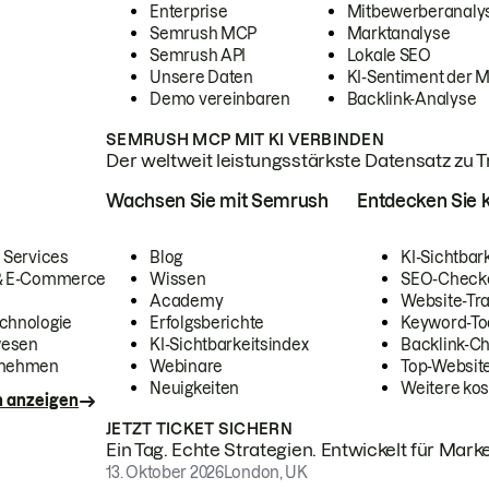
Enterprise
Mitbewerberanaly
Semrush MCP
Marktanalyse
Semrush API
Lokale SEO
Unsere Daten
KI-Sentiment der 
Demo vereinbaren
Backlink-Analyse
SEMRUSH MCP MIT KI VERBINDEN
Der weltweit leistungsstärkste Datensatz zu Tra
Wachsen Sie mit Semrush
Entdecken Sie k
 Services
Blog
KI-Sichtbar
 & E-Commerce
Wissen
SEO-Check
Academy
Website-Tra
chnologie
Erfolgsberichte
Keyword-To
wesen
KI-Sichtbarkeitsindex
Backlink-C
rnehmen
Webinare
Top-Website
Neuigkeiten
Weitere kos
n anzeigen
JETZT TICKET SICHERN
Ein Tag. Echte Strategien. Entwickelt für Marke
13. Oktober 2026
London, UK