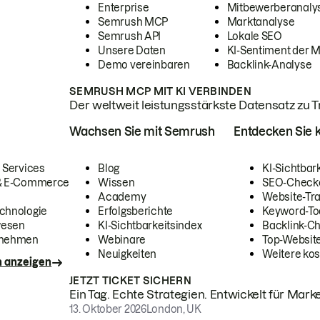
Enterprise
Mitbewerberanaly
Semrush MCP
Marktanalyse
Semrush API
Lokale SEO
Unsere Daten
KI-Sentiment der 
Demo vereinbaren
Backlink-Analyse
SEMRUSH MCP MIT KI VERBINDEN
Der weltweit leistungsstärkste Datensatz zu Tra
Wachsen Sie mit Semrush
Entdecken Sie k
 Services
Blog
KI-Sichtbar
 & E-Commerce
Wissen
SEO-Check
Academy
Website-Tra
chnologie
Erfolgsberichte
Keyword-To
wesen
KI-Sichtbarkeitsindex
Backlink-C
rnehmen
Webinare
Top-Website
Neuigkeiten
Weitere kos
n anzeigen
JETZT TICKET SICHERN
Ein Tag. Echte Strategien. Entwickelt für Marke
13. Oktober 2026
London, UK