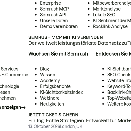
Enterprise
Mitbewerberanaly
Semrush MCP
Marktanalyse
Semrush API
Lokale SEO
Unsere Daten
KI-Sentiment der 
Demo vereinbaren
Backlink-Analyse
SEMRUSH MCP MIT KI VERBINDEN
Der weltweit leistungsstärkste Datensatz zu Tra
Wachsen Sie mit Semrush
Entdecken Sie k
 Services
Blog
KI-Sichtbar
 & E-Commerce
Wissen
SEO-Check
Academy
Website-Tra
chnologie
Erfolgsberichte
Keyword-To
wesen
KI-Sichtbarkeitsindex
Backlink-C
rnehmen
Webinare
Top-Website
Neuigkeiten
Weitere kos
n anzeigen
JETZT TICKET SICHERN
Ein Tag. Echte Strategien. Entwickelt für Marke
13. Oktober 2026
London, UK