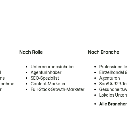
Nach Rolle
Nach Branche
Unternehmensinhaber
Professionelle
d
Agenturinhaber
Einzelhandel
ams
SEO-Spezialist
Agenturen
ernehmer
Content-Marketer
SaaS & B2B-Te
r
Full-Stack-Growth-Marketer
Gesundheits
Lokales Unte
Alle Branche