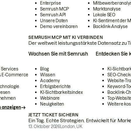
Enterprise
Mitbewerberanaly
Semrush MCP
Marktanalyse
Semrush API
Lokale SEO
Unsere Daten
KI-Sentiment der 
Demo vereinbaren
Backlink-Analyse
SEMRUSH MCP MIT KI VERBINDEN
Der weltweit leistungsstärkste Datensatz zu Tra
Wachsen Sie mit Semrush
Entdecken Sie k
 Services
Blog
KI-Sichtbar
 & E-Commerce
Wissen
SEO-Check
Academy
Website-Tra
chnologie
Erfolgsberichte
Keyword-To
wesen
KI-Sichtbarkeitsindex
Backlink-C
rnehmen
Webinare
Top-Website
Neuigkeiten
Weitere kos
n anzeigen
JETZT TICKET SICHERN
Ein Tag. Echte Strategien. Entwickelt für Marke
13. Oktober 2026
London, UK