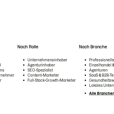
Nach Rolle
Nach Branche
Unternehmensinhaber
Professionelle
d
Agenturinhaber
Einzelhandel
ams
SEO-Spezialist
Agenturen
ernehmer
Content-Marketer
SaaS & B2B-Te
r
Full-Stack-Growth-Marketer
Gesundheits
Lokales Unte
Alle Branche