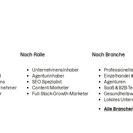
Nach Rolle
Nach Branche
Unternehmensinhaber
Professionelle
d
Agenturinhaber
Einzelhandel
ams
SEO-Spezialist
Agenturen
ernehmer
Content-Marketer
SaaS & B2B-Te
r
Full-Stack-Growth-Marketer
Gesundheits
Lokales Unte
Alle Branche