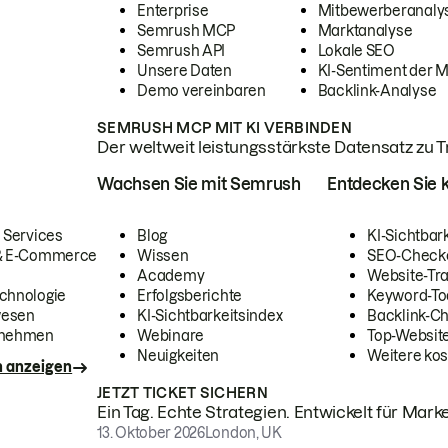
Enterprise
Mitbewerberanaly
Semrush MCP
Marktanalyse
Semrush API
Lokale SEO
Unsere Daten
KI-Sentiment der 
Demo vereinbaren
Backlink-Analyse
SEMRUSH MCP MIT KI VERBINDEN
Der weltweit leistungsstärkste Datensatz zu Tra
Wachsen Sie mit Semrush
Entdecken Sie k
 Services
Blog
KI-Sichtbar
 & E-Commerce
Wissen
SEO-Check
Academy
Website-Tra
chnologie
Erfolgsberichte
Keyword-To
wesen
KI-Sichtbarkeitsindex
Backlink-C
rnehmen
Webinare
Top-Website
Neuigkeiten
Weitere kos
n anzeigen
JETZT TICKET SICHERN
Ein Tag. Echte Strategien. Entwickelt für Marke
13. Oktober 2026
London, UK