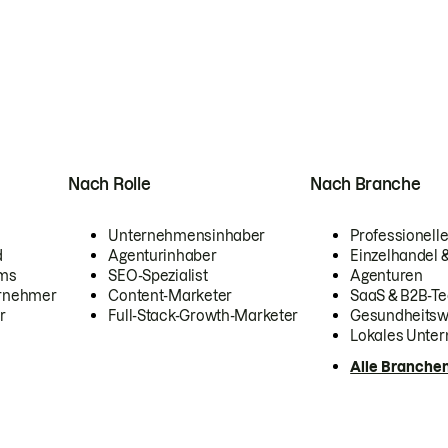
Nach Rolle
Nach Branche
Unternehmensinhaber
Professionelle
d
Agenturinhaber
Einzelhandel
ams
SEO-Spezialist
Agenturen
ernehmer
Content-Marketer
SaaS & B2B-Te
r
Full-Stack-Growth-Marketer
Gesundheits
Lokales Unte
Alle Branche