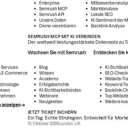
Enterprise
Mitbewerberanaly
Semrush MCP
Marktanalyse
Semrush API
Lokale SEO
Unsere Daten
KI-Sentiment der 
Demo vereinbaren
Backlink-Analyse
SEMRUSH MCP MIT KI VERBINDEN
Der weltweit leistungsstärkste Datensatz zu Tra
Wachsen Sie mit Semrush
Entdecken Sie k
 Services
Blog
KI-Sichtbar
 & E-Commerce
Wissen
SEO-Check
Academy
Website-Tra
chnologie
Erfolgsberichte
Keyword-To
wesen
KI-Sichtbarkeitsindex
Backlink-C
rnehmen
Webinare
Top-Website
Neuigkeiten
Weitere kos
n anzeigen
JETZT TICKET SICHERN
Ein Tag. Echte Strategien. Entwickelt für Marke
13. Oktober 2026
London, UK